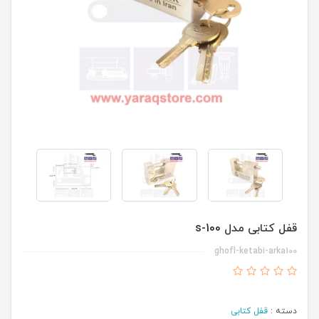
قفل کتابی مدل s-100
ghofl-ketabi-arka100
دسته :
قفل کتابی