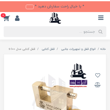
* با خیال راحت سفارش دهید *
0
خانه
انواع قفل و تجهیزات جانبی
قفل کتابی
قفل کتابی مدل s-100