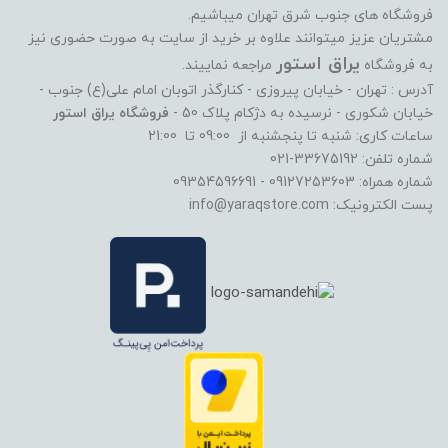
فروشگاه های جنوب شرق تهران میباشیم.
مشتریان عزیز میتوانند علاوه بر خرید از سایت به صورت حضوری نیز
یراق استور
به فروشگاه
مراجعه نماییند.
آدرس : تهران - خیابان پیروزی - کنارگذر اتوبان امام علی(ع) جنوب -
خیابان شکوری - نرسیده به دژکام پلاک 50 -
فروشگاه یراق استور
ساعات کاری: شنبه تا پنجشنبه از 09:00 تا 21:00
شماره تلفن: 33675192-021
شماره همراه: 09127253603 - 09354596691
پست الکترونیک: info@yaraqstore.com