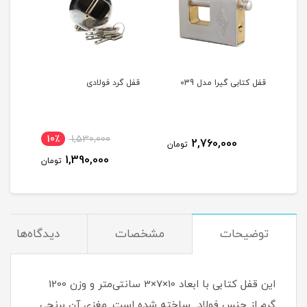
قفل کتابی گیرا مدل 039
قفل گرد فولادی
قفل 
10٪
1,530,000
2,760,000
مان
تومان
1,390,000
تومان
توضیحات
مشخصات
دیدگاه‌ها
این قفل کتابی با ابعاد 10×7×3 سانتی‌متر و وزن 1200
گرم از جنس فولاد ساخته شده است. مغزی آن برنجی