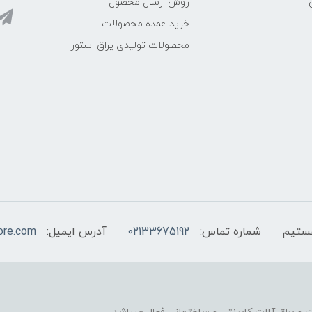
روش ارسال محصول
خرید عمده محصولات
محصولات تولیدی یراق استور
شماره تماس:
02133675192
آدرس ایمیل:
ore.com