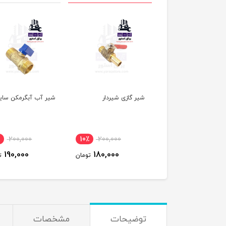
ی شیر نیم دور سایز 2
شیر گازی شیردار
شیر آب آبگرمکن سایز 
200,000
10٪
200,000
5٪
430,000
190,000
180,000
410,000
تومان
تومان
ت
توضیحات
مشخصات