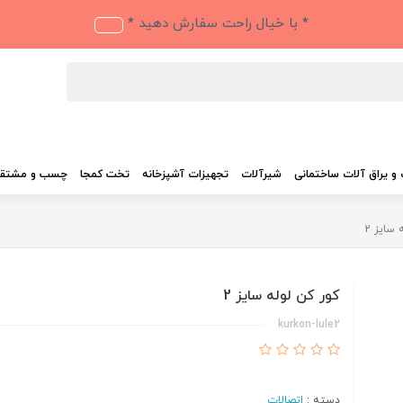
* با خیال راحت سفارش دهید *
و یراق آلات ساختمانی
شیرآلات
تجهیزات آشپزخانه
تخت کمجا
چسب و مشتق
 سایز 2
کور کن لوله سایز 2
kurkon-lule2
دسته :
اتصالات