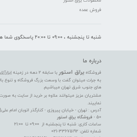
محصولات یراق استور
فروش عمده
شنبه تا پنجشنبه ، 09:00 تا 20:00 پاسخگوی شما هستیم
درباره ما
یراق استور
فروشگاه
با سابقه 2 دهه در زمینه
ابزارآل
به جرات میتوان گفت با وسعت بزرگ فروشگاه و تنوع بالا
های جنوب شرق تهران میباشیم.
مشتریان عزیز میتوانند علاوه بر خرید از سایت به صور
نماییند.
آدرس : تهران - خیابان پیروزی - کنارگذر اتوبان امام عل
50 -
فروشگاه یراق استور
ساعات کاری: شنبه تا پنجشنبه از 09:00 تا 21:00
شماره تلفن: 33675192-021