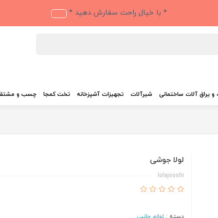
* با خیال راحت سفارش دهید *
و یراق آلات ساختمانی
شیرآلات
تجهیزات آشپزخانه
تخت کمجا
چسب و مشتق
لولا جوشی
lolajooshi
دسته :
لوازم جانبی