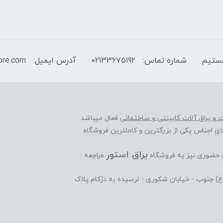
شماره تماس:
02133675192
آدرس ایمیل:
ore.com
ات و یراق آلات کابینتی و ساختمانی
فعال میباشد.
ی اجناس یکی از بزرگترین و کاملترین فروشگاه
یراق استور
ت حضوری نیز به فروشگاه
مراجعه
ی(ع) جنوب - خیابان شکوری - نرسیده به دژکام پلاک