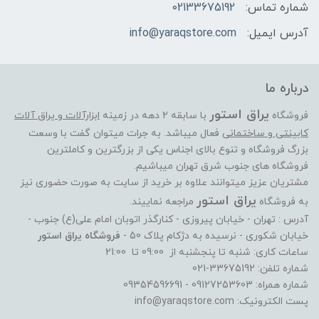
شماره تماس:
02133675192
آدرس ایمیل:
info@yaraqstore.com
درباره ما
یراق استور
فروشگاه
با سابقه 2 دهه در زمینه
ابزارآلات و یراق آلات
کابینتی و ساختمانی
فعال میباشد. به جرات میتوان گفت با وسعت
بزرگ فروشگاه و تنوع بالای اجناس یکی از بزرگترین و کاملترین
فروشگاه های جنوب شرق تهران میباشیم.
مشتریان عزیز میتوانند علاوه بر خرید از سایت به صورت حضوری نیز
یراق استور
به فروشگاه
مراجعه نماییند.
آدرس : تهران - خیابان پیروزی - کنارگذر اتوبان امام علی(ع) جنوب -
خیابان شکوری - نرسیده به دژکام پلاک 50 -
فروشگاه یراق استور
ساعات کاری: شنبه تا پنجشنبه از 09:00 تا 21:00
شماره تلفن: 33675192-021
شماره همراه: 09127253603 - 09354596691
پست الکترونیک: info@yaraqstore.com