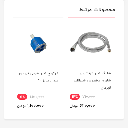
محصولات مرتبط
شلنگ شیر ظرفشویی
کارتریج شیر اهرمی قهرمان
سری
شاوری مخصوص شیرالات
سدال سایز 40
قهرمان
5٪
1,150,000
13٪
710,000
2
1,100,000
620,000
مان
تومان
تومان