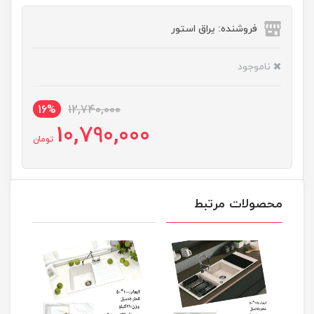
فروشنده: یراق استور
ناموجود
16%
12,740,000
10,790,000
تومان
محصولات مرتبط