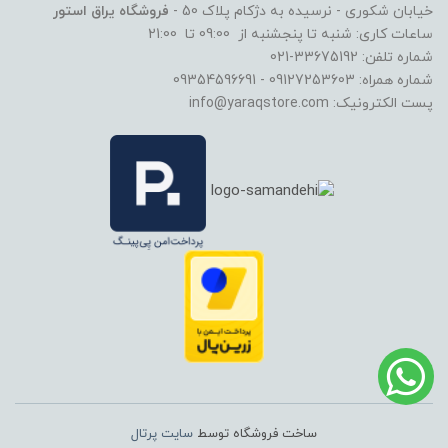
خیابان شکوری - نرسیده به دژکام پلاک 50 -
فروشگاه یراق استور
ساعات کاری: شنبه تا پنجشنبه از 09:00 تا 21:00
شماره تلفن: 33675192-021
شماره همراه: 09127253603 - 09354596691
پست الکترونیک: info@yaraqstore.com
ساخت فروشگاه توسط
سایت پرتال