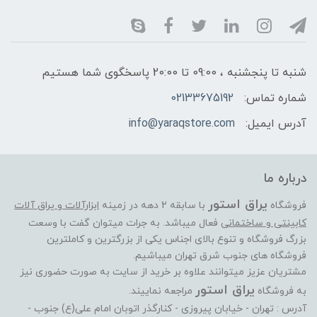
شنبه تا پنجشنبه ، 09:00 تا 20:00 پاسخگوی شما هستیم
شماره تماس:
02133675192
آدرس ایمیل:
info@yaraqstore.com
درباره ما
یراق استور
فروشگاه
با سابقه 2 دهه در زمینه
ابزارآلات و یراق آلات
کابینتی و ساختمانی
فعال میباشد. به جرات میتوان گفت با وسعت
بزرگ فروشگاه و تنوع بالای اجناس یکی از بزرگترین و کاملترین
فروشگاه های جنوب شرق تهران میباشیم.
مشتریان عزیز میتوانند علاوه بر خرید از سایت به صورت حضوری نیز
یراق استور
به فروشگاه
مراجعه نماییند.
آدرس : تهران - خیابان پیروزی - کنارگذر اتوبان امام علی(ع) جنوب -