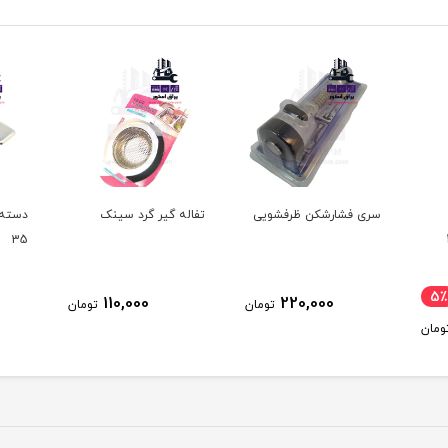
سری فشارشکن ظرفشویی
تفاله گیر گرد سینک
دسته 
35
5٪
110,000
220,000
تومان
تومان
ومان