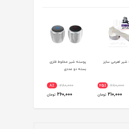
شیر اهرمی سایز
پوسته شیر مخلوط فلزی
دسته شیر مخلوط
بسته دو عددی
5٪
80,000
8٪
280,000
25٪
280,000
60,000
260,000
210,000
تومان
تومان
توم