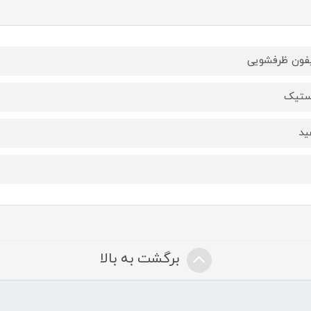
ون ظرفشویی
ستیک
ید
برگشت به بالا