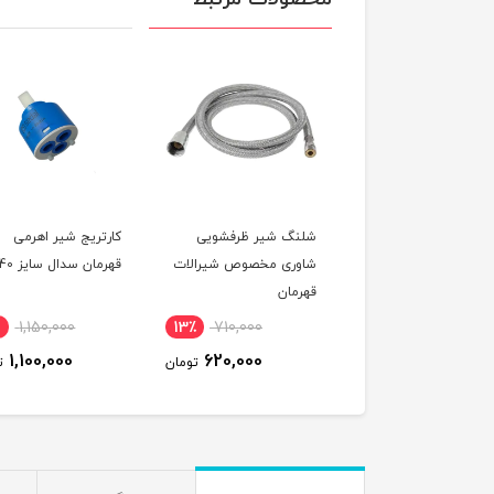
گ ساید و کولر
شلنگ شیر ظرفشویی
کارتریج شیر اهرمی
شاوری مخصوص شیرالات
قهرمان سدال سایز 40
قهرمان
1,150,000
13٪
710,000
24٪
30,000
1,100,000
620,000
23,000
تومان
تومان
ت