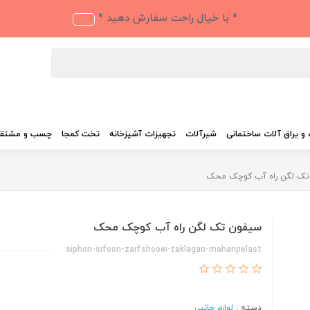
* با خیال راحت سفارش دهید *
و یراق آلات ساختمانی
شیرآلات
تجهیزات آشپزخانه
تخت کمجا
چسب و مشتق
تک لگن راه آب کوچک محک
سیفون تک لگن راه آب کوچک محک
siphon-sifoon-zarfshooei-taklagan-mahanpelast
دسته :
لوازم جانبی