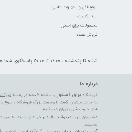
انواع قفل و تجهیزات جانبی
اینه بکلایت
محصولات یراق استور
فروش عمده
شنبه تا پنجشنبه ، 09:00 تا 20:00 پاسخگوی شما هستیم
درباره ما
یراق استور
فروشگاه
با سابقه 2 دهه در زمینه
ابزارآل
به جرات میتوان گفت با وسعت بزرگ فروشگاه و تنوع بالا
های جنوب شرق تهران میباشیم.
مشتریان عزیز میتوانند علاوه بر خرید از سایت به صور
نماییند.
آدرس : تهران - خیابان پیروزی - کنارگذر اتوبان امام عل