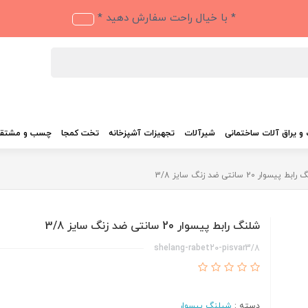
* با خیال راحت سفارش دهید *
و یراق آلات ساختمانی
شیرآلات
تجهیزات آشپزخانه
تخت کمجا
چسب و مشتق
 پیسوار 20 سانتی ضد زنگ سایز 3/8
شلنگ رابط پیسوار 20 سانتی ضد زنگ سایز 3/8
shelang-rabet20-pisvar3/8
دسته :
شیلنگ پیسوار