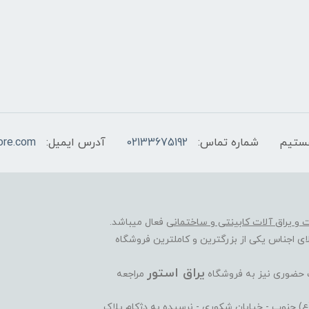
شماره تماس:
02133675192
آدرس ایمیل:
ore.com
ات و یراق آلات کابینتی و ساختمانی
فعال میباشد.
ی اجناس یکی از بزرگترین و کاملترین فروشگاه
یراق استور
ت حضوری نیز به فروشگاه
مراجعه
ی(ع) جنوب - خیابان شکوری - نرسیده به دژکام پلاک