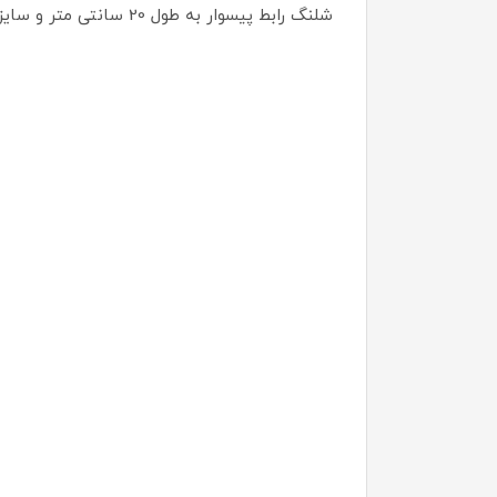
شلنگ رابط پیسوار به طول 20 سانتی متر و سایز مهره 3/8 که برای اضافه کردن طول شلنگ به کار میرود.