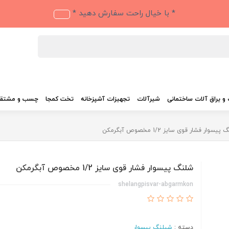
* با خیال راحت سفارش دهید *
و یراق آلات ساختمانی
شیرآلات
تجهیزات آشپزخانه
تخت کمجا
چسب و مشتق
یسوار فشار قوی سایز 1/2 مخصوص آبگرمکن
شلنگ پیسوار فشار قوی سایز 1/2 مخصوص آبگرمکن
shelangpisvar-abgarmkon
دسته :
شیلنگ پیسوار