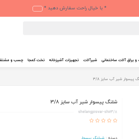
* با خیال راحت سفارش دهید *
و یراق آلات ساختمانی
شیرآلات
تجهیزات آشپزخانه
تخت کمجا
چسب و مشتق
 پیسوار شیر آب سایز 3/8
شلنگ پیسوار شیر آب سایز 3/8
shelangpisvar-shir3/8
دسته :
شیلنگ پیسوار