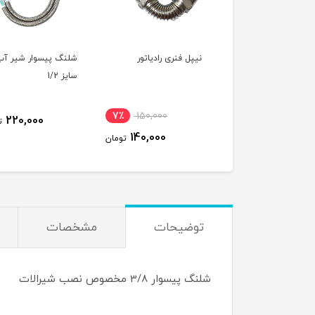
گ پیسوار فشار قوی
نیپل فنری رادیاتور
شلنگ پیسوار شیر آب
سایز 1/2 مخصوص
سایز 1/2
رمکن
7٪
150,000
11٪
280,000
220,000
ت
140,000
250,000
تومان
تومان
توضیحات
مشخصات
شلنگ پیسوار 3/8 مخصوص نصب شیرالات